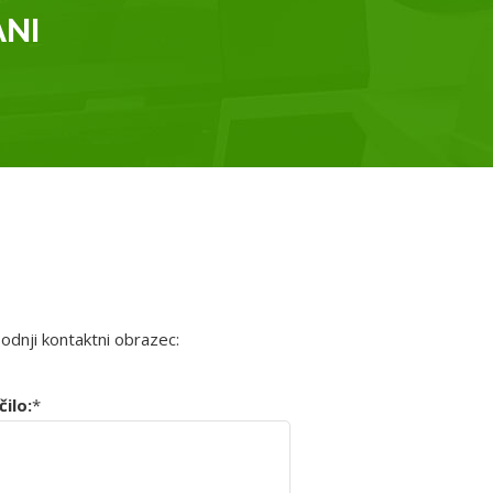
ANI
podnji kontaktni obrazec:
ilo:
*