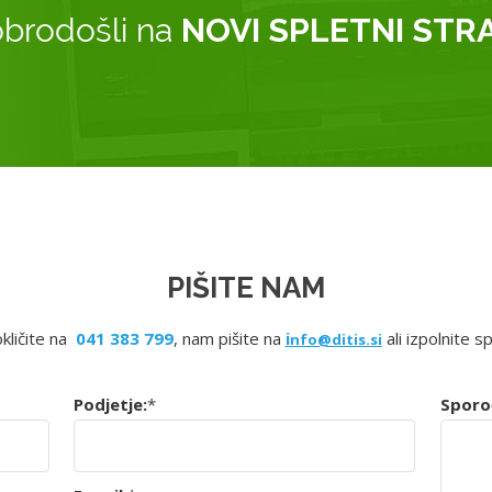
brodošli na
NOVI SPLETNI STR
PIŠITE NAM
okličite na
041 383 799
, nam pišite na
i
ali izpolnite s
nfo@ditis.si
Podjetje:
*
Sporoč