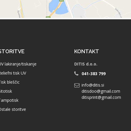
STORITVE
KONTAKT
UV lakiranje/tiskanje
DITIS d.o.o.
eliefni tisk UV
041-383 799
Tisk bleščic
info@ditis.si
itotisk
ditisdoo@gmail.com
ditisprint@gmail.com
Tampotisk
Ostale storitve