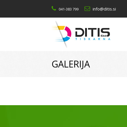
info@ditis.si
041-383 799
GALERIJA