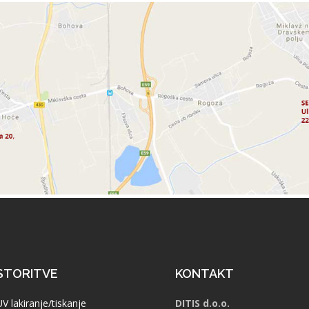
STORITVE
KONTAKT
UV lakiranje/tiskanje
DITIS d.o.o.