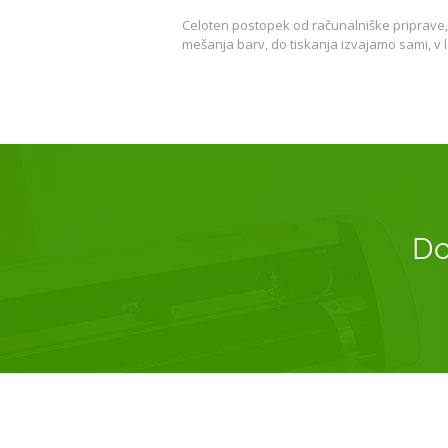
Celoten postopek od računalniške priprave, 
mešanja barv, do tiskanja izvajamo sami, v l
Do