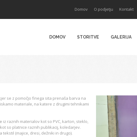
Domov
O podjetju
Kontakt
DOMOV
STORITVE
GALERIJA
kjer se z pomočjo finega sita prenaša barva na
otiskamo materiale, na katere z drugimi tehnikami
e iz raznih materialov kot so PVC, karton, steklo,
kot so platnice raznih publikacij, koledarjev.
tekstil (majice, dresi, dežniki in drugo).