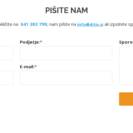
PIŠITE NAM
okličite na
041 383 799
, nam pišite na
i
ali izpolnite s
nfo@ditis.si
Podjetje:
*
Sporoč
E-mail:
*