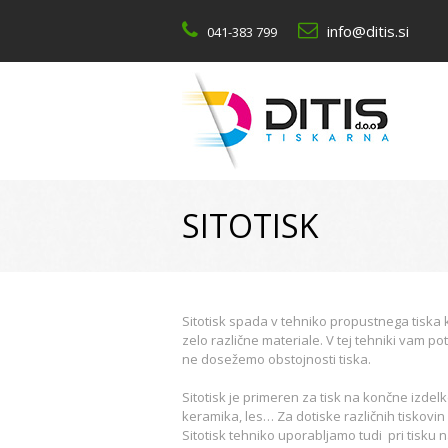
info@ditis.si
041-383 799
SITOTISK
Sitotisk spada v tehniko propustnega tiska 
zelo različne materiale. V tej tehniki vam p
ne dosežemo obstojnosti tiska.
Sitotisk je primeren za tisk na končne izdelk
keramika, les… Za dotiske različnih tiskovin 
Sitotisk tehniko uporabljamo tudi pri tisku na 