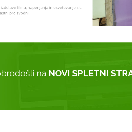
izdelave filma, napenjanja in osvetovanje sit,
astni proizvodnji.
brodošli na
NOVI SPLETNI STR