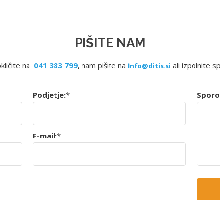
PIŠITE NAM
okličite na
041 383 799
, nam pišite na
i
ali izpolnite s
nfo@ditis.si
Podjetje:
*
Sporoč
E-mail:
*