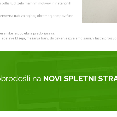
n odtis tudi zelo majhnih motivov in natančnih
 primerna tudi za najbolj obremenjene površine
 keramike je potrebna predpriprava.
zdelave klišeja, mešanja barv, do tiskanja izvajamo sami, v lastni proizvod
brodošli na
NOVI SPLETNI STR