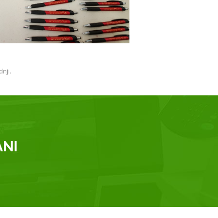
nji.
ANI