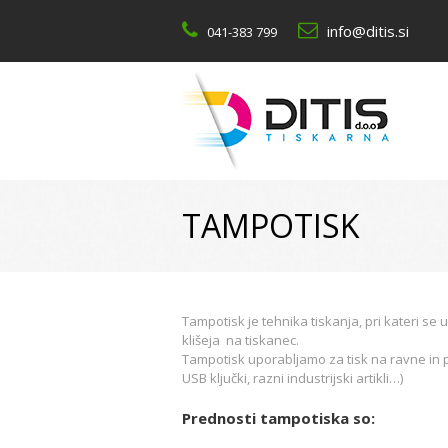
info@ditis.si
041-383 799
TAMPOTISK
Tampotisk je tehnika tiskanja, pri kateri se
klišeja na tiskanec.
Tampotisk uporabljamo za tisk na ravne in p
USB ključki, razni industrijski artikli…)
Prednosti tampotiska so: