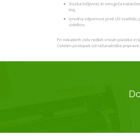
Visoka ločljivost, ki omogoča natanče
linij.
Izredna odpornost proti UV-svetlobi,
izdelkov.
Pri nekaterih zelo redkih vrstah plastike in
Celoten postopek od računalniške priprave, i
Do