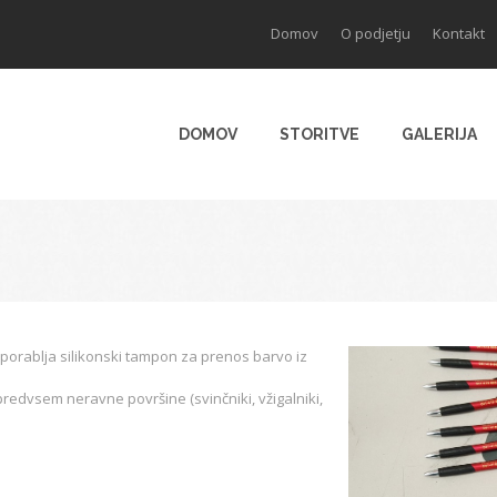
Domov
O podjetju
Kontakt
DOMOV
STORITVE
GALERIJA
 uporablja silikonski tampon za prenos barvo iz
redvsem neravne površine (svinčniki, vžigalniki,